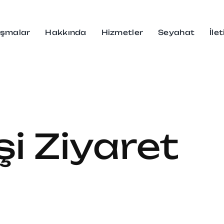
ışmalar
Hakkında
Hizmetler
Seyahat
İle
i Ziyaret