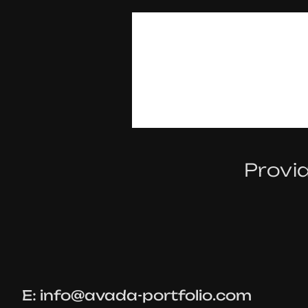
L
E
Provid
E:
info@avada-portfolio.com