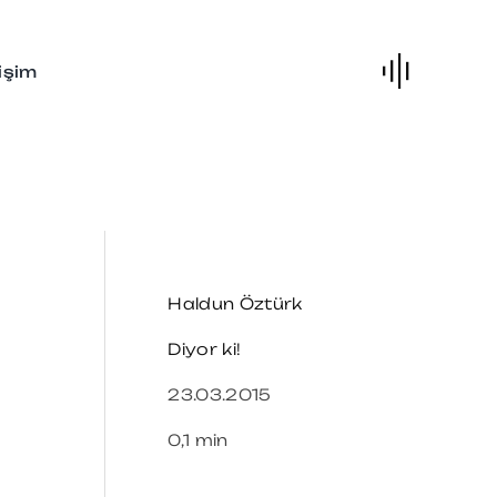
tişim
Haldun Öztürk
Diyor ki!
23.03.2015
0,1 min