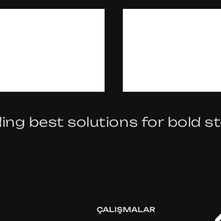
T
’
S
T
ing best solutions for bold s
ÇALIŞMALAR