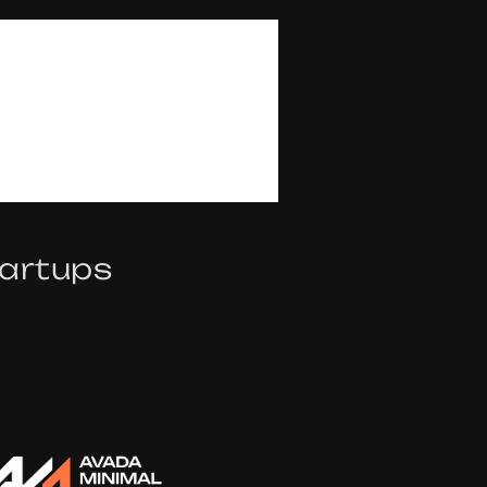
A
L
K
tartups