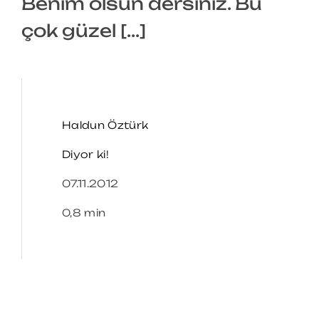
Benim olsun dersiniz. Bu
çok güzel [...]
Haldun Öztürk
Diyor ki!
07.11.2012
0,8 min