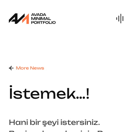
Skip
to
content
More News
İstemek…!
Hani bir şeyi istersiniz.