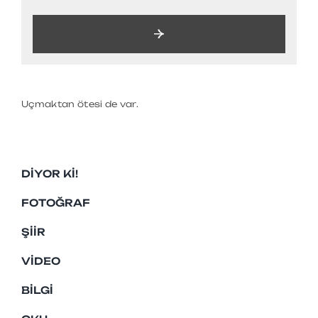
Uçmaktan ötesi de var.
DIYOR KI!
FOTOĞRAF
ŞIIR
VIDEO
BILGI