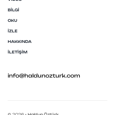
BILGI
OKU
İZLE
HAKKINDA
İLETIŞIM
info@haldunozturk.com
© 2026 •
Haldun Öztürk