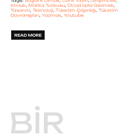
Tags:
Başarılı Olmak
,
Canlı Yayın
,
Girişimcilik
,
Konuk
,
Marka Tutkusu
,
Otostopla Gezmek
,
Tasarım
,
Teknoloji
,
Tüketim Çılgınlığı
,
Tüketim
Davranışları
,
Yazmak
,
Youtube
READ MORE
BIR