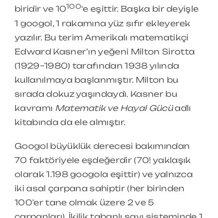
100
biridir ve 10
‘e eşittir. Başka bir deyişle
1 googol, 1 rakamına yüz sıfır ekleyerek
yazılır. Bu terim Amerikalı matematikçi
Edward Kasner’ın yeğeni Milton Sirotta
(1929–1980) tarafından 1938 yılında
kullanılmaya başlanmıştır. Milton bu
sırada dokuz yaşındaydı. Kasner bu
kavramı
Matematik ve Hayal Gücü
adlı
kitabında da ele almıştır.
Googol büyüklük derecesi bakımından
70 faktöriyele eşdeğerdir (70! yaklaşık
olarak 1.198 googola eşittir) ve yalnızca
iki asal çarpana sahiptir (her birinden
100’er tane olmak üzere 2 ve 5
çarpanları). İkilik tabanlı sayı sisteminde 1