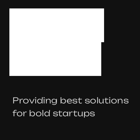
L
E
T
’
S
T
A
L
K
Providing best solutions
for bold startups