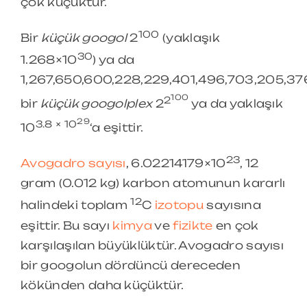
çok küçüktür.
100
Bir
küçük googol
2
(yaklaşık
30
1.268×10
) ya da
1,267,650,600,228,229,401,496,703,205,376
100
2
bir
küçük googolplex
2
ya da yaklaşık
29
3.8 × 10
10
‘a eşittir.
23
Avogadro sayısı
, 6.02214179×10
, 12
gram (0.012 kg) karbon atomunun kararlı
12
halindeki toplam
C
izotopu
sayısına
eşittir. Bu sayı
kimya
ve
fizikte
en çok
karşılaşılan büyüklüktür. Avogadro sayısı
bir googolun dördüncü dereceden
kökünden daha küçüktür.