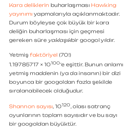
Kara deliklerin
buharlaşması
Hawking
yayınımı
yapmalarıyla açıklanmaktadır.
Durum böyleyse çok büyük bir kara
deliğin buharlaşması için geçmesi
gereken süre
yaklaşık
bir googol yıldır.
Yetmiş
faktöriyel
(70!)
100
1.19785717 × 10
‘e eşittir. Bunun anlamı
yetmiş maddenin (ya da insanın) bir dizi
boyunca bir googoldan fazla şekilde
sıralanabilecek olduğudur.
120
Shannon sayısı
, 10
, olası satranç
oyunlarının toplam sayısıdır ve bu sayı
bir googoldan büyüktür.