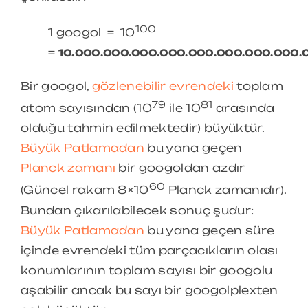
100
1 googol = 10
=
10.000.000.000.000.000.000.000.000.
Bir googol,
gözlenebilir evrendeki
toplam
79
81
atom sayısından (10
ile 10
arasında
olduğu tahmin edilmektedir) büyüktür.
Büyük Patlamadan
bu yana geçen
Planck zamanı
bir googoldan azdır
60
(Güncel rakam 8×10
Planck zamanıdır).
Bundan çıkarılabilecek sonuç şudur:
Büyük Patlamadan
bu yana geçen süre
içinde evrendeki tüm parçacıkların olası
konumlarının toplam sayısı bir googolu
aşabilir ancak bu sayı bir googolplexten