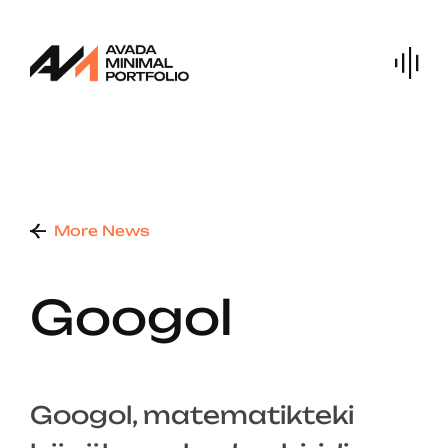
Skip
to
content
More News
Googol
Googol, matematikteki