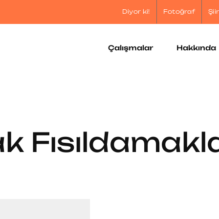
Diyor ki!
Fotoğraf
Şii
Çalışmalar
Hakkında
 Fısıldamakl