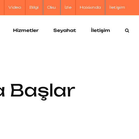
r
Video
Bilgi
Oku
İzle
Hakkında
İletişim
Hizmetler
Seyahat
İletişim
a Başlar