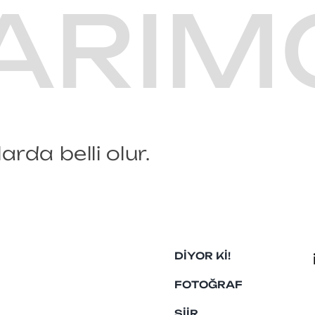
ARIM
rda belli olur.
DIYOR KI!
FOTOĞRAF
ŞIIR