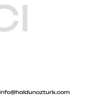
CI
info@haldunozturk.com