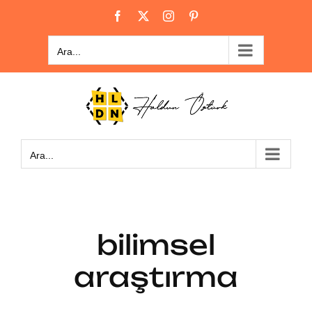
Skip
Facebook
X
Instagram
Pinterest
to
content
Ara...
Ara...
bilimsel
araştırma