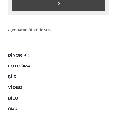
Uçmaktan ötesi de var.
DIYOR KI!
FOTOĞRAF
ŞIIR
VIDEO
BILGI
OKU