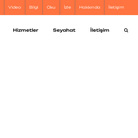
r
Video
Bilgi
Oku
İzle
Hakkında
İletişim
Hizmetler
Seyahat
İletişim