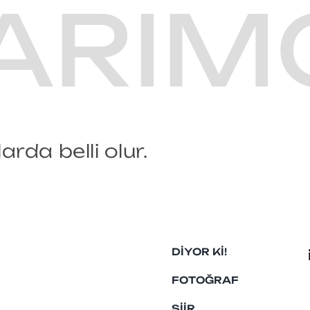
ARIM
rda belli olur.
DIYOR KI!
FOTOĞRAF
ŞIIR