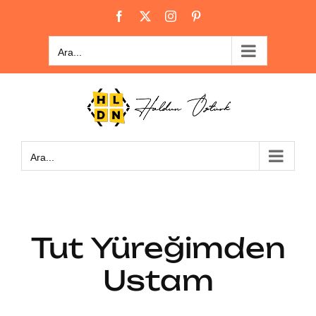
Skip
Facebook
X
Instagram
Pinterest
to
content
Ara...
Ara...
Tut Yüreğimden
Ustam