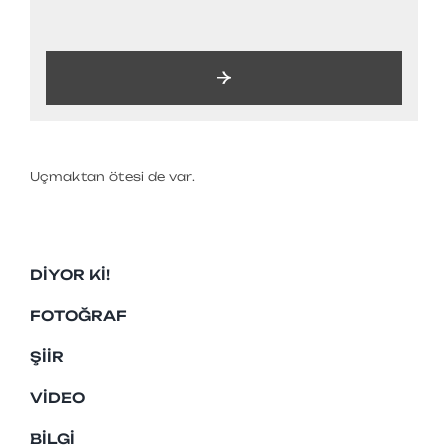
Uçmaktan ötesi de var.
DIYOR KI!
FOTOĞRAF
ŞIIR
VIDEO
BILGI