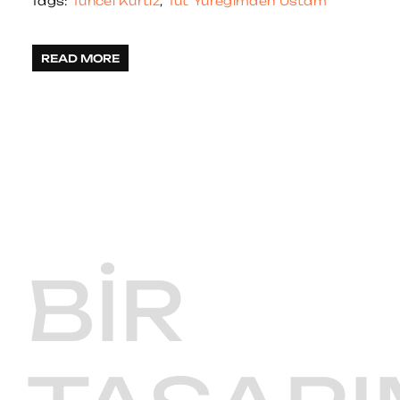
Tags:
Tuncel Kurtiz
,
Tut Yüreğimden Ustam
READ MORE
BIR